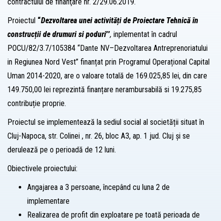
contractului de finanţare nr. 2/29.06.2019.
Proiectul
“
Dezvoltarea unei activități de Proiectare Tehnică în
construcții de drumuri si poduri
’’
,
inplementat în cadrul
POCU/82/3.7/105384 “Dante NV–Dezvoltarea Antreprenoriatului
in Regiunea Nord Vest” finanțat prin Programul Operațional Capital
Uman 2014-2020, are o valoare totală de 169.025,85 lei, din care
149.750,00 lei reprezintă finanțare nerambursabilă si 19.275,85
contribuție proprie.
Proiectul se implementează la sediul social al societății situat în
Cluj-Napoca, str. Colinei , nr. 26, bloc A3, ap. 1 jud. Cluj și se
derulează pe o perioadă de 12 luni.
Obiectivele proiectului:
Angajarea a 3 persoane, începând cu luna 2 de
implementare
Realizarea de profit din exploatare pe toată perioada de